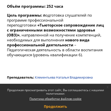
Объём программы:
252 часа
Цель программы: п
одготовка слушателей по
программе профессиональной
переподготовки
«Тьюторское сопровождение лиц
с ограниченными возможностями здоровья
(ОВЗ)»
, направленной на получение компетенций,
необходимых для выполнения
нового вида
профессиональной деятельности
–
Педагогическая деятельность в области воспитания
обучающихся (уровень квалификации 6).
Преподаватель:
Клементьева Наталья Владимировна
x
Продолжая просматривать этот сайт, Вы соглашаетесь с нашими
политиками:
Политика обработки файлов cookie
Продолжить