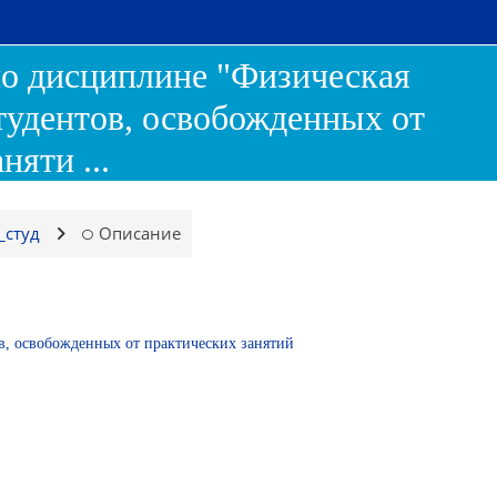
о дисциплине "Физическая
студентов, освобожденных от
няти ...
_студ
Описание
в, освобожденных от практических занятий