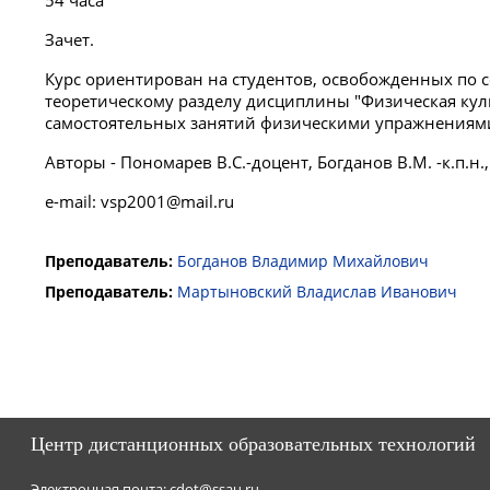
54 часа
Зачет.
Курс ориентирован на студентов, освобожденных по 
теоретическому разделу дисциплины "Физическая кул
самостоятельных занятий физическими упражнениям
Авторы - Пономарев В.С.-доцент, Богданов В.М. -к.п.н., 
e-mail: vsp2001@mail.ru
Преподаватель:
Богданов Владимир Михайлович
Преподаватель:
Мартыновский Владислав Иванович
Центр дистанционных образовательных технологий
Электронная почта:
cdot@ssau.ru