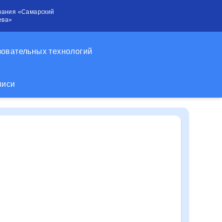
вания «Самарский
ева»
зовательных технологий
писи