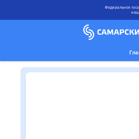
Федеральное гос
нац
Гла