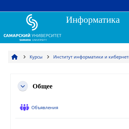
Перейти к основному содержанию
Информатика
Курсы
Институт информатики и киберне
Section outline
Общее
Свернуть
Форум
Объявления