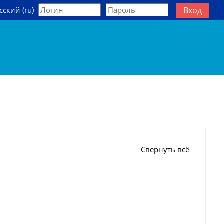
сский ‎(ru)‎
Вход
ь данные поисковой строки
Свернуть всё