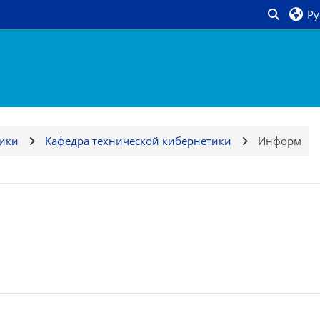
Ру
Изменит
тики
Кафедра технической кибернетики
Информ